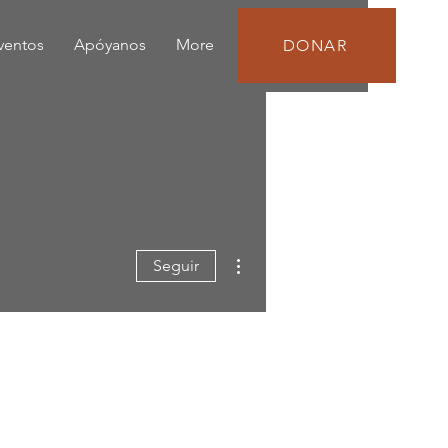
eventos
Apóyanos
More
DONAR
Más acciones
Seguir