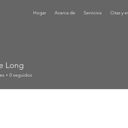
Hogar
Acerca de
Servicios
Citas y 
ie Long
es
0
seguidos