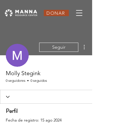
DONAR
Más acciones
Seguir
Molly Stegink
0 seguidores
0 seguidos
Perfil
Fecha de registro: 15 ago 2024