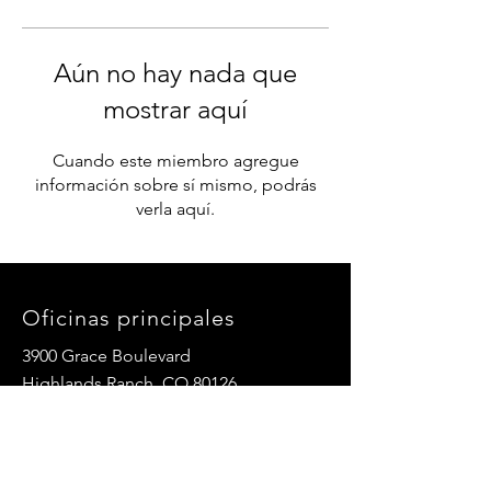
Aún no hay nada que
mostrar aquí
Cuando este miembro agregue
información sobre sí mismo, podrás
verla aquí.
Oficinas principales
3900 Grace Boulevard
Highlands Ranch, CO 80126
Correo electrónico:
info@mannaresourcecenter.org
Teléfono:
720-515-8814