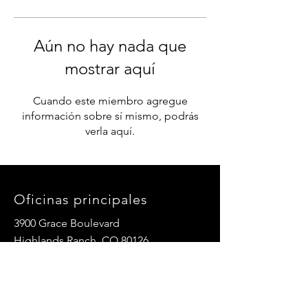
Aún no hay nada que
mostrar aquí
Cuando este miembro agregue
información sobre sí mismo, podrás
verla aquí.
Oficinas principales
3900 Grace Boulevard
Highlands Ranch, CO 80126
Correo electrónico:
info@mannaresourcecenter.org
Teléfono:
720-515-8814