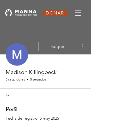
DONAR
Más acciones
Seguir
Madison Killingbeck
0 seguidores
0 seguidos
Perfil
Fecha de registro: 5 may 2025