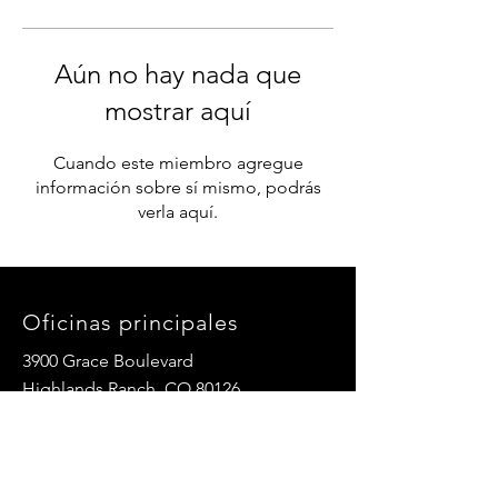
Aún no hay nada que
mostrar aquí
Cuando este miembro agregue
información sobre sí mismo, podrás
verla aquí.
Oficinas principales
3900 Grace Boulevard
Highlands Ranch, CO 80126
Correo electrónico:
info@mannaresourcecenter.org
Teléfono:
720-515-8814