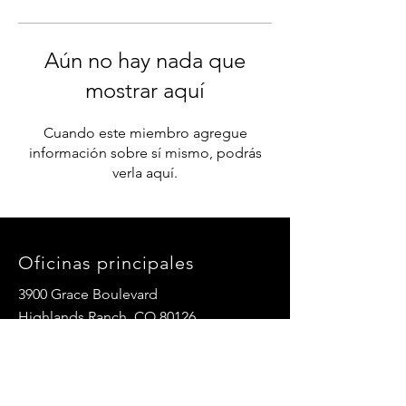
Aún no hay nada que
mostrar aquí
Cuando este miembro agregue
información sobre sí mismo, podrás
verla aquí.
Oficinas principales
3900 Grace Boulevard
Highlands Ranch, CO 80126
Correo electrónico:
info@mannaresourcecenter.org
Teléfono:
720-515-8814