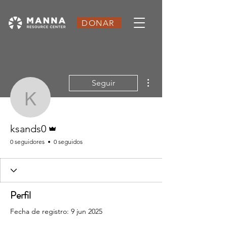
DONAR
Más acciones
Seguir
ksands0
Administrador
ksands0
0 seguidores
0 seguidos
Perfil
Fecha de registro: 9 jun 2025