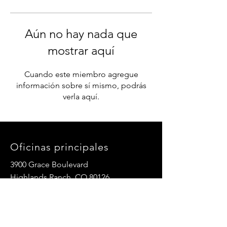
Aún no hay nada que
mostrar aquí
Cuando este miembro agregue
información sobre sí mismo, podrás
verla aquí.
Oficinas principales
3900 Grace Boulevard
Highlands Ranch, CO 80126
Correo electrónico:
info@mannaresourcecenter.org
Teléfono:
720-515-8814