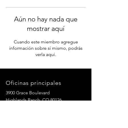
Aún no hay nada que
mostrar aquí
Cuando este miembro agregue
información sobre sí mismo, podrás
verla aquí.
Oficinas principales
3900 Grace Boulevard
Highlands Ranch, CO 80126
Correo electrónico:
info@mannaresourcecenter.org
Teléfono:
720-515-8814