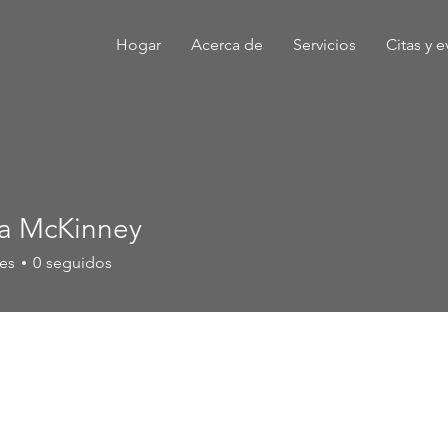
Hogar
Acerca de
Servicios
Citas y 
a McKinney
es
0
seguidos