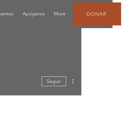
eventos
Apóyanos
More
DONAR
Más acciones
Seguir