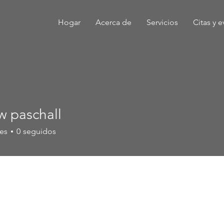
Hogar
Acerca de
Servicios
Citas y 
w paschall
es
0
seguidos