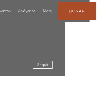
eventos
Apóyanos
More
DONAR
Más acciones
Seguir